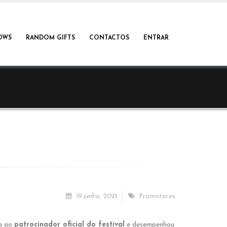
OWS
RANDOM GIFTS
CONTACTOS
ENTRAR
19 junho, 2025
Promotores
ra ao
patrocinador oficial do festival
e desempenhou