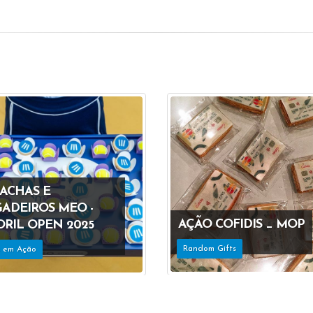
ACHAS E
GADEIROS MEO -
AÇÃO COFIDIS _ MOP
ORIL OPEN 2025
Random Gifts
s em Ação