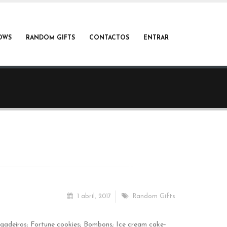
OWS
RANDOM GIFTS
CONTACTOS
ENTRAR
1 abril, 2017
Random Gifts
igadeiros; Fortune cookies; Bombons; Ice cream cake-