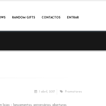
OWS
RANDOM GIFTS
CONTACTOS
ENTRAR
1 abril, 2017
Promotores
ojas – lançamentos; aniversários; aberturas.