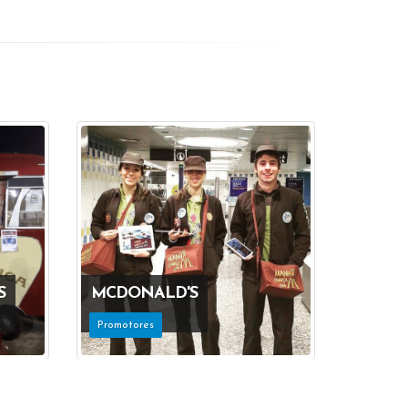
S
MCDONALD'S
Promotores