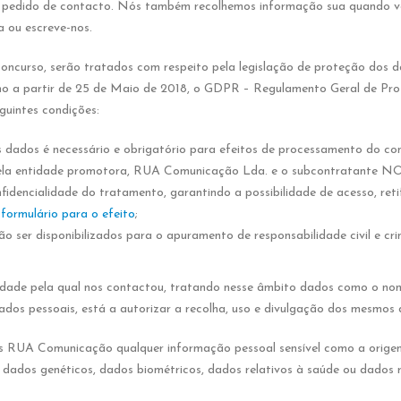
 pedido de contacto. Nós também recolhemos informação sua quando vo
a ou escreve-nos.
oncurso, serão tratados com respeito pela legislação de proteção dos d
omo a partir de 25 de Maio de 2018, o GDPR – Regulamento Geral de Pr
guintes condições:
 dados é necessário e obrigatório para efeitos de processamento do c
pela entidade promotora, RUA Comunicação Lda. e o subcontratante NO
idencialidade do tratamento, garantindo a possibilidade de acesso, ret
o
formulário para o efeito
;
 ser disponibilizados para o apuramento de responsabilidade civil e crim
alidade pela qual nos contactou, tratando nesse âmbito dados como o no
 dados pessoais, está a autorizar a recolha, uso e divulgação dos mesmos
s RUA Comunicação qualquer informação pessoal sensível como a origem ra
omo dados genéticos, dados biométricos, dados relativos à saúde ou dados r