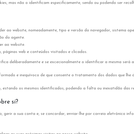
ies, mas não o identificam especificamente, sendo ou podendo ser recolh
der ao website, nomeadamente, tipo e versão do navegador, sistema oper
ão do agente.
er ao website.
 páginas web e conteúdos visitados e clicados.
ifica deliberadamente e se excecionalmente o identificar a mesma será 
nformado e inequívoco de que consente o tratamento dos dados que lhe 
io, estando os mesmos identificados, podendo a falta ou inexatidão das
bre si?
 gerir a sua conta e, se concordar, enviar-lhe por correio eletrónico in