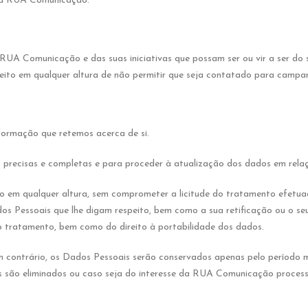
ou a RUA Comunicação.
UA Comunicação e das suas iniciativas que possam ser ou vir a ser do s
reito em qualquer altura de não permitir que seja contatado para camp
formação que retemos acerca de si.
s precisas e completas e para proceder à atualização dos dados em rela
ento em qualquer altura, sem comprometer a licitude do tratamento efet
os Pessoais que lhe digam respeito, bem como a sua retificação ou o s
 ao tratamento, bem como do direito à portabilidade dos dados.
em contrário, os Dados Pessoais serão conservados apenas pelo período 
s são eliminados ou caso seja do interesse da RUA Comunicação processa