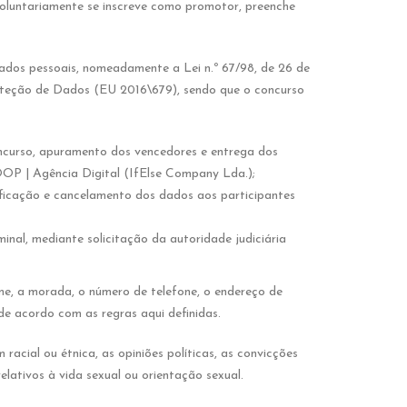
luntariamente se inscreve como promotor, preenche
ados pessoais, nomeadamente a Lei n.º 67/98, de 26 de
oteção de Dados (EU 2016\679), sendo que o concurso
oncurso, apuramento dos vencedores e entrega dos
OP | Agência Digital (IfElse Company Lda.);
ificação e cancelamento dos dados aos participantes
inal, mediante solicitação da autoridade judiciária
me, a morada, o número de telefone, o endereço de
 de acordo com as regras aqui definidas.
cial ou étnica, as opiniões políticas, as convicções
elativos à vida sexual ou orientação sexual.