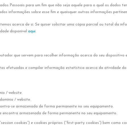
dos Pessoais para um fim que não seja aquele para o qual os dados ten
dos informações sobre esse fim e quaisquer outras informações pertinen
temos acerca de si. Se quiser solicitar uma cópia parcial ou total da i
idade disponível
aqui
.
tador que servem para recolher informação acerca do seu dispositivo e
tas efetuadas e compilar informação estatística acerca da atividade do
io / website.
domínio / website.
ncontra-se armazenada de forma permanente no seu equipamento.
 se encontra armazenada de forma permanente no seu equipamento.
ssion cookies”) e cookies próprios (“first-party cookies”) bem como cook