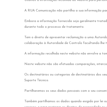
Usamos a informação recolhida do website para personal
A RUA Comunicação não partilha a sua informação para
Embora a informação fornecida seja geralmente tratad
durante todo o processo de tratamento.
Tem o direito de apresentar reclamação a uma Autorid
colaboração à Autoridade de Controlo facultando-lhe to
A informação recolhida neste website não envolve a tom
Neste website não são efetuadas comparações, intercon
Os destinatários ou categorias de destinatários dos 
Suporte Técnico.
Partilharemos os seus dados pessoais com o seu consenti
Também partilhamos os dados quando exigido por lei ou 