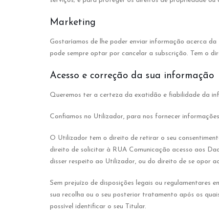
serviços; e para proteger os direitos de propriedade 
Marketing
Gostaríamos de lhe poder enviar informação acerca da R
pode sempre optar por cancelar a subscrição. Tem o di
Acesso e correção da sua informação
Queremos ter a certeza da exatidão e fiabilidade da in
Confiamos no Utilizador, para nos fornecer informaçõe
O Utilizador tem o direito de retirar o seu consentim
direito de solicitar à RUA Comunicação acesso aos Dad
disser respeito ao Utilizador, ou do direito de se opor
Sem prejuízo de disposições legais ou regulamentares 
sua recolha ou o seu posterior tratamento após os quai
possível identificar o seu Titular.