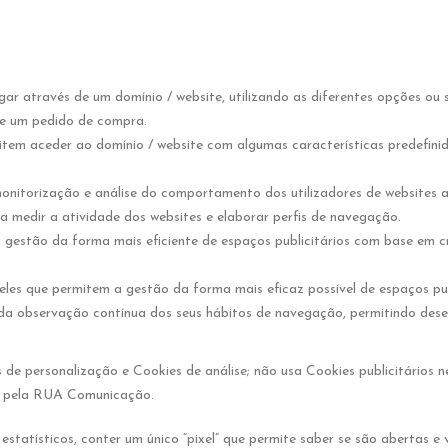
ar através de um domínio / website, utilizando as diferentes opções ou s
 de um pedido de compra.
item aceder ao domínio / website com algumas características predefin
onitorização e análise do comportamento dos utilizadores de websites a
ra medir a atividade dos websites e elaborar perfis de navegação.
a gestão da forma mais eficiente de espaços publicitários com base em 
les que permitem a gestão da forma mais eficaz possível de espaços pu
a observação contínua dos seus hábitos de navegação, permitindo desenv
 de personalização e Cookies de análise; não usa Cookies publicitários
da pela RUA Comunicação.
atísticos, conter um único “pixel” que permite saber se são abertas e ve