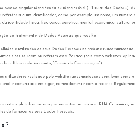
 pessoa singular identificada ou identificável («Titular dos Dados»); é
por referência a um identificador, como por exemplo um nome, um número d
da identidade física, fisiológica, genética, mental, económica, cultural o
ação ao tratamento de Dados Pessoais que recolhe.
recolhidos e utilizados os seus Dados Pessoais no website ruacomunicaca
tros sites se ligam ou referem esta Política (tais como websites, aplic
endas offline (coletivamente, “Canais de Comunicação”).
os utilizadores realizado pelo website ruacomunicacao.com, bem como o
nacional e comunitária em vigor, nomeadamente com o recente Regulame
a outras plataformas não pertencentes ao universo RUA Comunicação. En
ntes de fornecer os seus Dados Pessoais.
si?