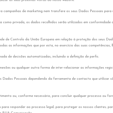
izar as suas próximas visitas ao nosso website.
 campanhas de marketing nem transfere os seus Dados Pessoais para u
a como privada, os dados recolhidos serão utilizados em conformidade 
ade de Controlo da União Europeia em relação à proteção dos seus Da
das as informações que por esta, no exercício das suas competências, lh
ada de decisões automatizadas, incluindo a definição de perfis.
exões ou qualquer outra forma de inter-relacionar as informações regis
seus Dados Pessoais dependendo da ferramenta de contacto que utilizar
mento ou, conforme necessário, para concluir qualquer processo ou forne
para responder ao processo legal; para proteger os nossos clientes; pa